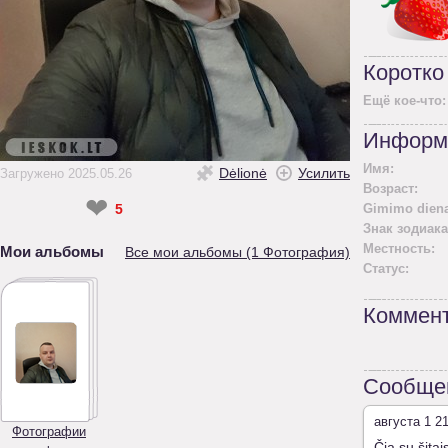
Коротко
Ещё кое-что:
Информ
Имя:
Dėlionė
Усилить
Загружено 2025.05.26
Возраст:
❤
5
Gimimo diena
Знак зодиака
Местность:
Мои альбомы
Все мои альбомы (1 Фотография)
Статус:
Коммент
Сообщен
августа 1 2
Фотографии
Čia su šitai