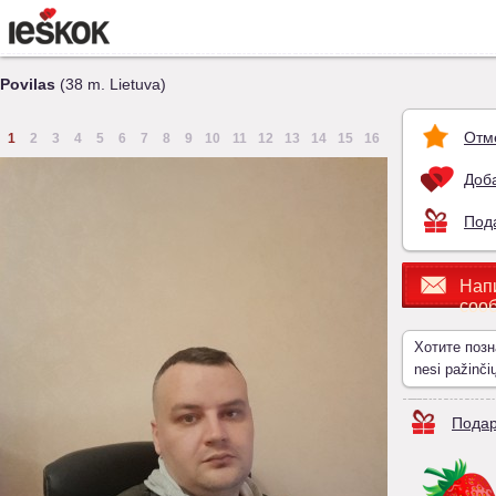
Povilas
(38 m. Lietuva)
Отм
1
2
3
4
5
6
7
8
9
10
11
12
13
14
15
16
Доба
Под
Нап
соо
Хотите поз
nesi pažinči
Подар