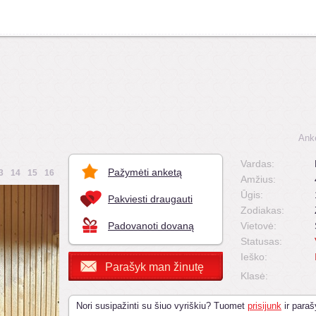
Ank
Vardas:
Pažymėti anketą
3
14
15
16
Amžius:
Ūgis:
Pakviesti draugauti
Zodiakas:
Padovanoti dovaną
Vietovė:
Statusas:
Ieško:
Parašyk man žinutę
Klasė:
Nori susipažinti su šiuo vyriškiu? Tuomet
prisijunk
ir paraš