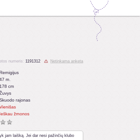
etos numeris:
1191312
Netinkama anketa
Remigijus
47 m.
178 cm
Žuvys
Skuodo rajonas
Vienišas
Ieškau žmonos
yk jam laišką. Jei dar nesi pažinčių klubo