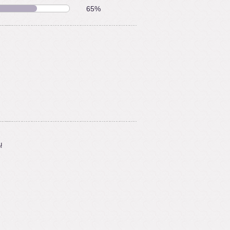
65%
ų