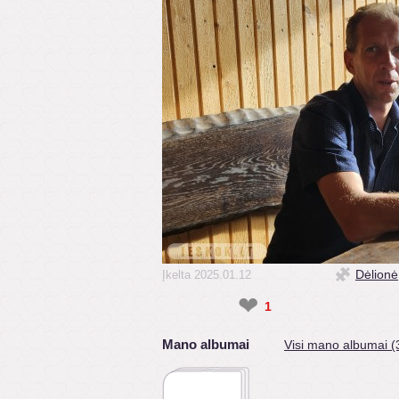
Dėlionė
Įkelta 2025.01.12
❤
1
Mano albumai
Visi mano albumai (