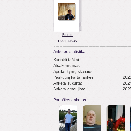
Profilio
nuotraukos
Anketos statistika
Surinkti taškai:
Atsakomumas:
Apsilankymų skaičius:
Paskutinį kartą lankėsi:
2025
Anketa sukurta:
2024
Anketa atnaujinta:
2025
Panašios anketos