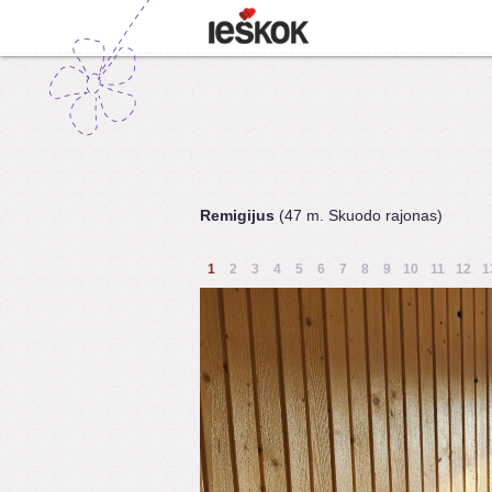
Remigijus
(47 m. Skuodo rajonas)
1
2
3
4
5
6
7
8
9
10
11
12
1