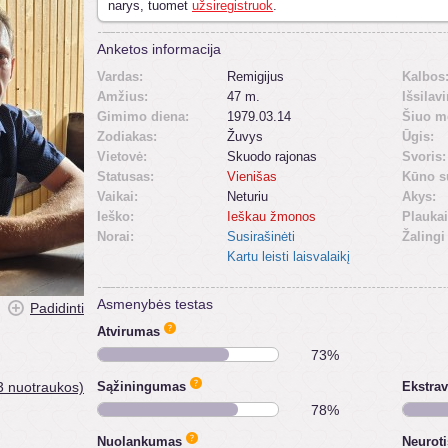
narys, tuomet
užsiregistruok
.
Anketos informacija
Vardas:
Remigijus
Kalbos
Amžius:
47 m.
Išsilav
Gimimo diena:
1979.03.14
Šiuo m
Zodiakas:
Žuvys
Ūgis:
Vietovė:
Skuodo rajonas
Svoris:
Statusas:
Vienišas
Kūno s
Vaikai:
Neturiu
Akys:
Ieško:
Ieškau žmonos
Plaukai
Norai:
Susirašinėti
Žalingi
Kartu leisti laisvalaikį
Asmenybės testas
Padidinti
Atvirumas
73%
3 nuotraukos)
Sąžiningumas
Ekstra
78%
Nuolankumas
Neurot