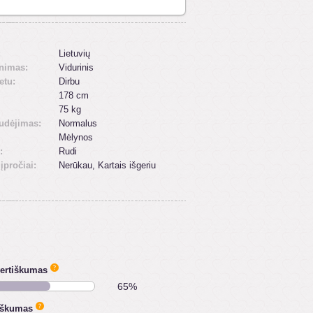
:
Lietuvių
inimas:
Vidurinis
etu:
Dirbu
178 cm
75 kg
udėjimas:
Normalus
Mėlynos
:
Rudi
 įpročiai:
Nerūkau, Kartais išgeriu
vertiškumas
65%
iškumas