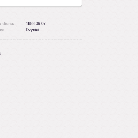
 diena:
1988.06.07
as:
Dvyniai
ų