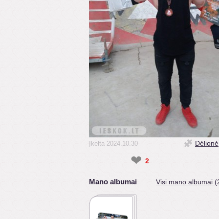
Dėlionė
Įkelta 2024.10.30
❤
2
Mano albumai
Visi mano albumai (