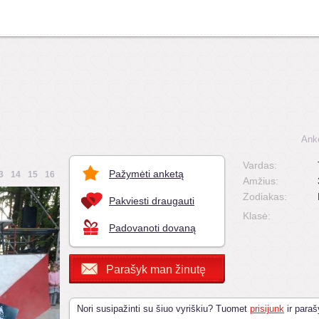
Ank
Vardas:
Pažymėti anketą
3
14
15
16
Amžius:
Zodiakas:
Pakviesti draugauti
Klasė:
Padovanoti dovaną
Parašyk man žinutę
Nori susipažinti su šiuo vyriškiu? Tuomet
prisijunk
ir paraš