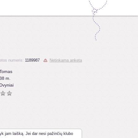
etos numeris:
1189987
Netinkama anketa
Tomas
38 m.
Dvyniai
yk jam laišką. Jei dar nesi pažinčių klubo