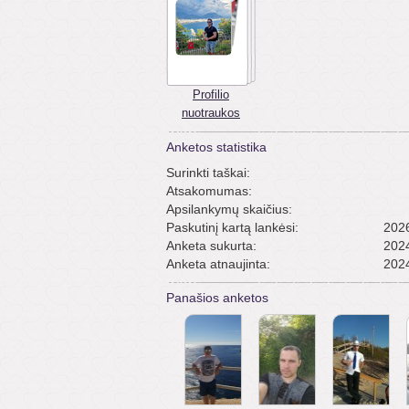
Profilio
nuotraukos
Anketos statistika
Surinkti taškai:
Atsakomumas:
Apsilankymų skaičius:
Paskutinį kartą lankėsi:
2026
Anketa sukurta:
2024
Anketa atnaujinta:
2024
Panašios anketos