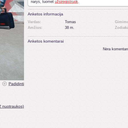
narys, tuomet
užsiregistruok
.
Anketos informacija
Vardas:
Tomas
Gimimo
Amžius:
38 m.
Zodiak
Anketos komentarai
Nėra komentar
Padidinti
2 nuotraukos)