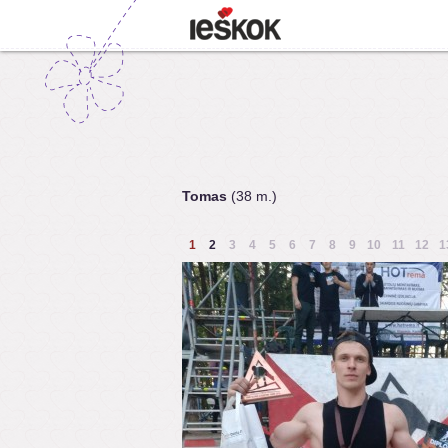
Tomas
(38 m.)
1
2
3
4
5
6
7
8
9
10
11
12
1