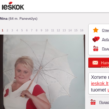
Nina
(64 m. Panevėžys)
Отм
1
2
3
4
5
6
7
8
9
10
11
12
13
14
15
16
Доба
Под
Нап
соо
Хотите
ieskok.lt
tuomet
Подар