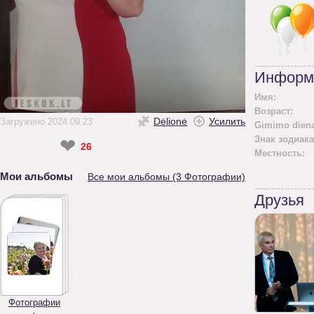
Информ
Имя:
Возраст:
Dėlionė
Усилить
Загружено 2024.09.23
Gimimo diena
Знак зодиака
❤
26
Местность:
Мои альбомы
Все мои альбомы (3 Фотографии)
Друзья
Фотографии