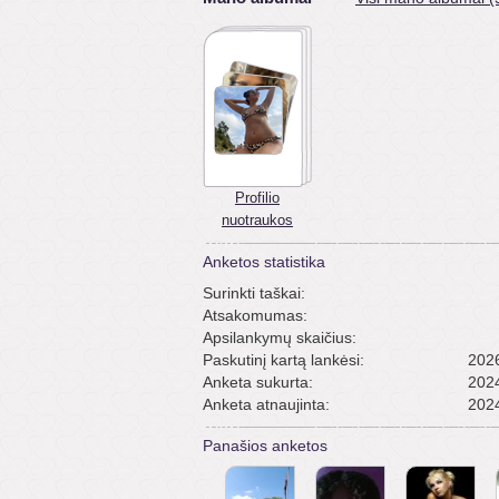
Profilio
nuotraukos
Anketos statistika
Surinkti taškai:
Atsakomumas:
Apsilankymų skaičius:
Paskutinį kartą lankėsi:
2026
Anketa sukurta:
2024
Anketa atnaujinta:
2024
Panašios anketos