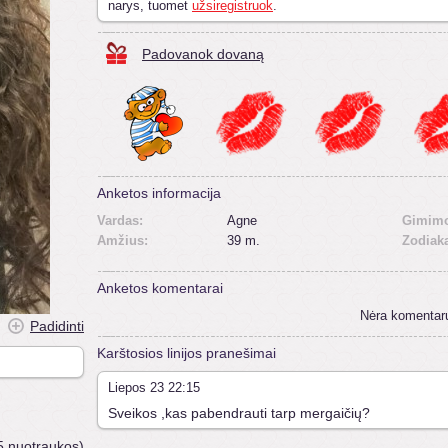
narys, tuomet
užsiregistruok
.
Padovanok dovaną
Anketos informacija
Vardas:
Agne
Gimimo
Amžius:
39 m.
Zodiak
Anketos komentarai
Nėra komentar
Padidinti
Karštosios linijos pranešimai
Liepos 23 22:15
Sveikos ,kas pabendrauti tarp mergaičių?
5 nuotraukos)