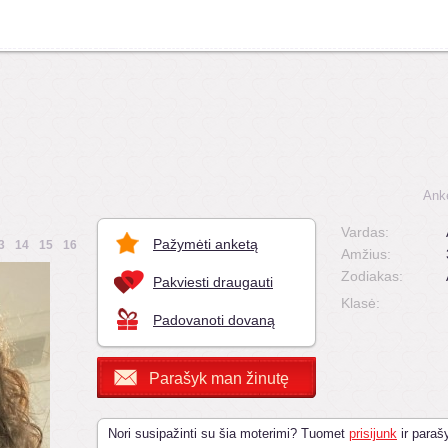
Ank
Vardas:
Pažymėti anketą
3
14
15
16
Amžius:
Zodiakas:
Pakviesti draugauti
Klasė:
Padovanoti dovaną
Parašyk man žinutę
Nori susipažinti su šia moterimi? Tuomet
prisijunk
ir parašy