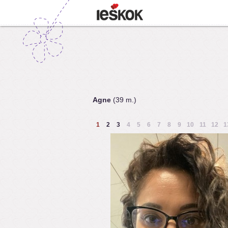
Agne
(39 m.)
1
2
3
4
5
6
7
8
9
10
11
12
1