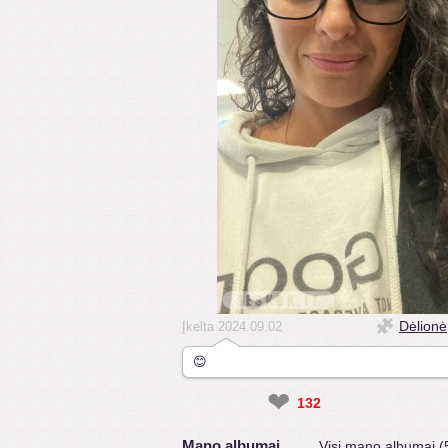
Dėlionė
Įkelta 2024.09.02
😊
❤
132
Mano albumai
Visi mano albumai (