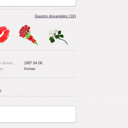
Gautos dovanėlės (16)
 diena:
1987.04.06
as:
Avinas
ų