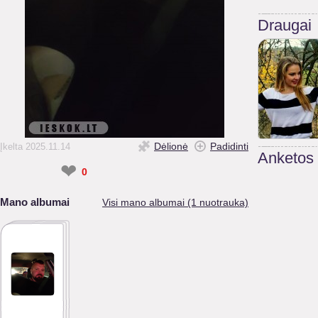
Draugai
Dėlionė
Padidinti
Įkelta 2025.11.14
Anketos
❤
0
Mano albumai
Visi mano albumai (1 nuotrauka)