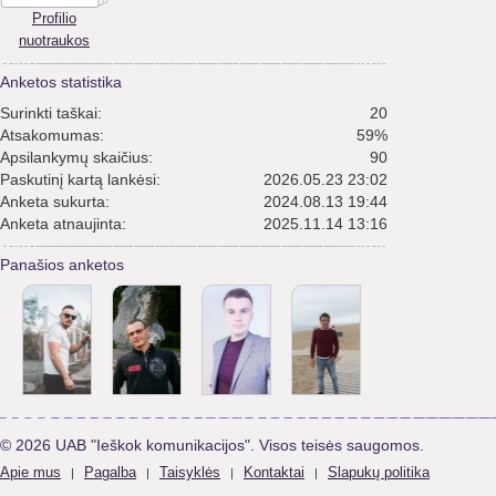
Profilio
nuotraukos
Anketos statistika
Surinkti taškai:
20
Atsakomumas:
59%
Apsilankymų skaičius:
90
Paskutinį kartą lankėsi:
2026.05.23 23:02
Anketa sukurta:
2024.08.13 19:44
Anketa atnaujinta:
2025.11.14 13:16
Panašios anketos
© 2026 UAB "Ieškok komunikacijos". Visos teisės saugomos.
Apie mus
Pagalba
Taisyklės
Kontaktai
Slapukų politika
|
|
|
|