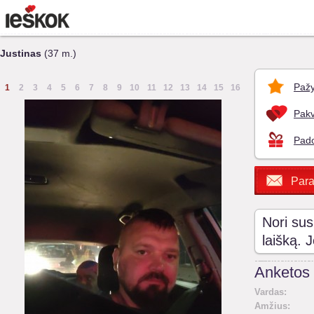
Justinas
(37 m.)
Pažy
1
2
3
4
5
6
7
8
9
10
11
12
13
14
15
16
Pakv
Pado
Para
Nori sus
laišką. 
Anketos 
Vardas:
Amžius: