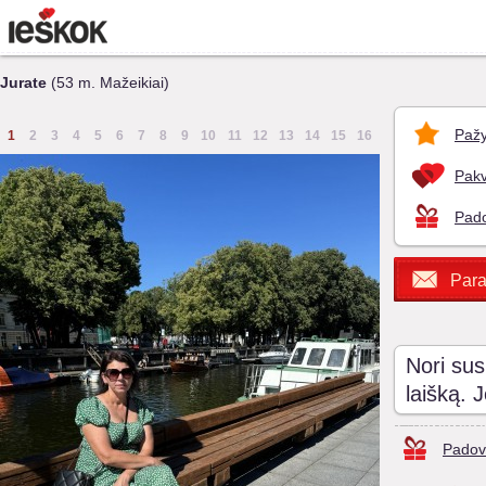
Jurate
(53 m. Mažeikiai)
Pažy
1
2
3
4
5
6
7
8
9
10
11
12
13
14
15
16
Pakv
Pado
Para
Nori sus
laišką. 
Padov