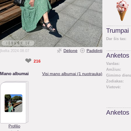
Trumpai
Dar šis tas:
Dėlionė
Padidinti
Įkelta 2024.08.07
Anketos 
❤
216
Vardas:
Amžius:
Mano albumai
Visi mano albumai (1 nuotrauka)
Gimimo diena
Zodiakas:
Vietovė:
Anketos
Profilio