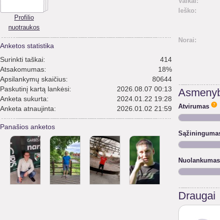
Vaikai:
Ieško:
Profilio
nuotraukos
Norai:
Anketos statistika
Surinkti taškai:
414
Atsakomumas:
18%
Apsilankymų skaičius:
80644
Paskutinį kartą lankėsi:
2026.08.07 00:13
Asmenyb
Anketa sukurta:
2024.01.22 19:28
Atvirumas
Anketa atnaujinta:
2026.01.02 21:59
Panašios anketos
Sąžininguma
Nuolankumas
Draugai