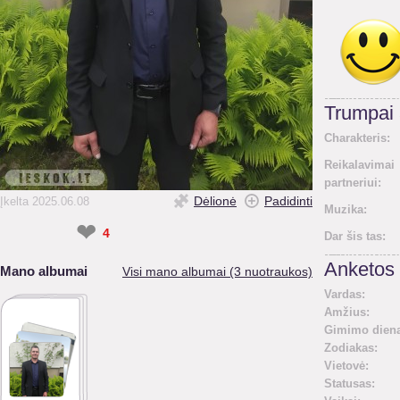
Trumpai
Charakteris:
Reikalavimai
partneriui:
Dėlionė
Padidinti
Įkelta 2025.06.08
Muzika:
❤
4
Dar šis tas:
Anketos 
Mano albumai
Visi mano albumai (3 nuotraukos)
Vardas:
Amžius:
Gimimo diena
Zodiakas:
Vietovė:
Statusas: