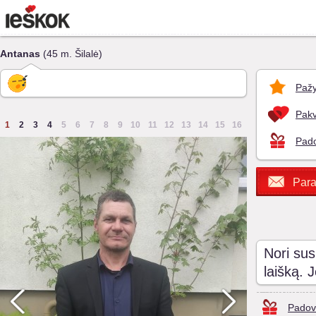
Antanas
(45 m. Šilalė)
Pažy
Pakv
1
2
3
4
5
6
7
8
9
10
11
12
13
14
15
16
Pado
Para
Nori sus
laišką. 
Padov