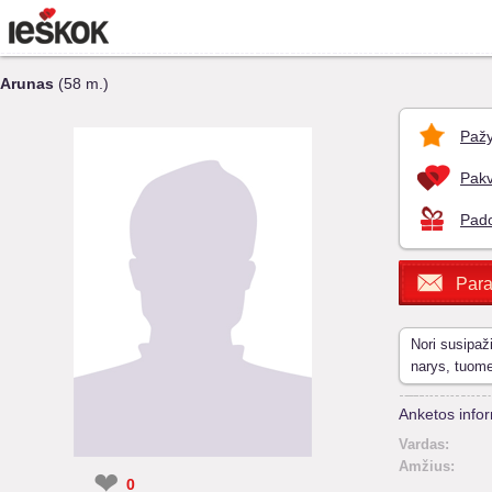
Arunas
(58 m.)
Pažy
Pakv
Pado
Para
Nori susipaž
narys, tuom
Anketos infor
Vardas:
Amžius:
❤
0