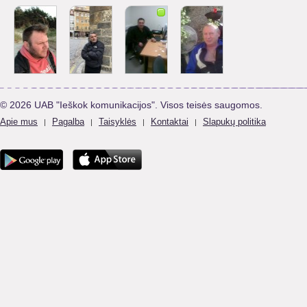
© 2026 UAB "Ieškok komunikacijos". Visos teisės saugomos.
Apie mus
Pagalba
Taisyklės
Kontaktai
Slapukų politika
|
|
|
|