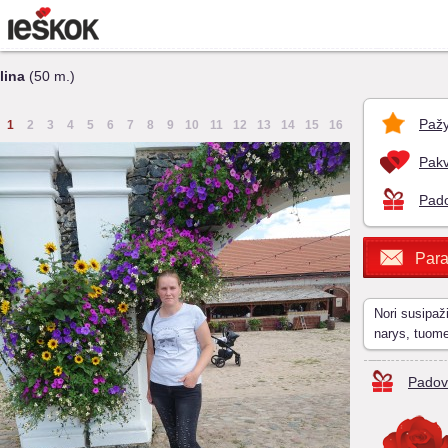
lina
(50 m.)
Pažy
1
2
3
4
5
6
7
8
9
10
11
12
13
14
15
16
Pakv
Pado
Para
Nori susipaž
narys, tuom
Padov