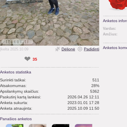
Anketos infor
Vardas:
Amžius:
Anketos kome
Dėlionė
Padidinti
Įkelta 2025.10.09
❤
35
Anketos statistika
Surinkti taškai:
511
Atsakomumas:
28%
Apsilankymų skaičius:
5362
Paskutinį kartą lankėsi:
2026.04.26 12:11
Anketa sukurta:
2023.01.01 17:28
Anketa atnaujinta:
2025.10.09 11:50
Panašios anketos