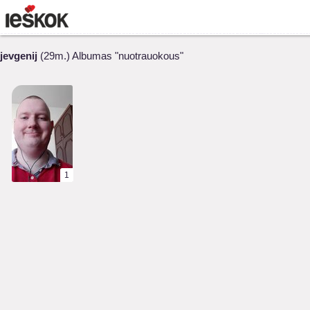
jevgenij
(29m.) Albumas "nuotrauokous"
1