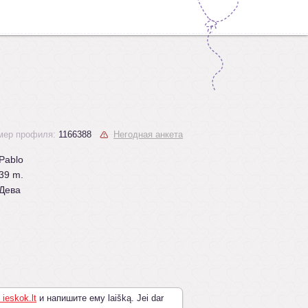
мер профиля:
1166388
Негодная анкета
Pablo
39 m.
Дева
 ieskok.lt
и напишите ему laišką. Jei dar