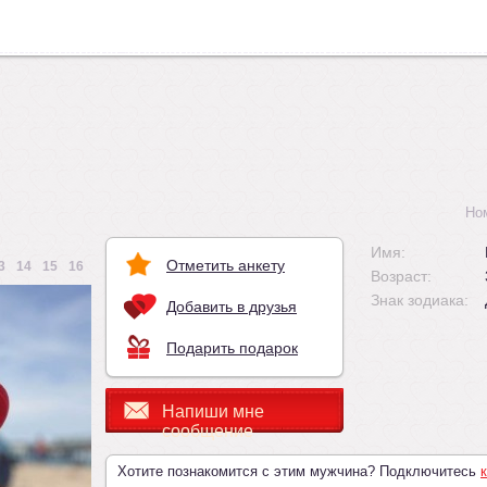
Но
Имя:
Отметить анкету
3
14
15
16
Возраст:
Знак зодиака:
Добавить в друзья
Подарить подарок
Напиши мне
сообщение
Хотите познакомится с этим мужчина? Подключитесь
к