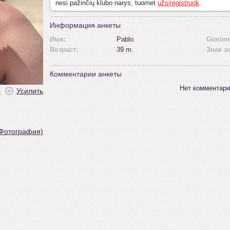
nesi pažinčių klubo narys, tuomet
užsiregistruok
.
Информация анкеты
Имя:
Pablo
Gimimo
Возраст:
39 m.
Знак з
Комментарии анкеты
Нет комментари
ė
Усилить
 Фотография)