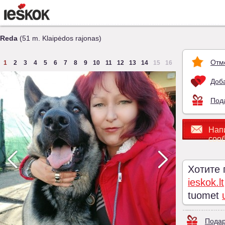
Reda
(51 m. Klaipėdos rajonas)
Отм
1
2
3
4
5
6
7
8
9
10
11
12
13
14
15
16
Доба
Под
Нап
соо
Хотите
ieskok.lt
tuomet
Подар