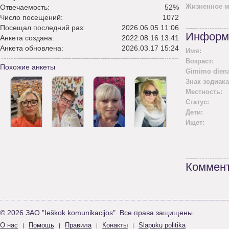
Жизненное м
Отвечаемость:
52%
Число посещений:
1072
Посещал последний раз:
2026.06.05 11:06
Информ
Анкета создана:
2022.08.16 13:41
Анкета обновлена:
2026.03.17 15:24
Имя:
Возраст:
Похожие анкеты
Gimimo diena
Знак зодиака
Местность:
Статус:
Дети:
Ищет:
Коммент
© 2026 ЗАО "Ieškok komunikacijos". Все права защищены.
О нас
Помощь
Правила
Конакты
Slapukų politika
|
|
|
|