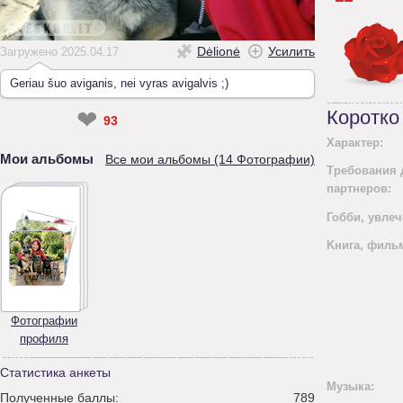
Dėlionė
Усилить
Загружено 2025.04.17
Geriau šuo aviganis, nei vyras avigalvis ;)
❤
Коротко
93
Характер:
Мои альбомы
Все мои альбомы (14 Фотографии)
Требования 
партнеров:
Гобби, увлеч
Kнига, филь
Фотографии
профиля
Статистика анкеты
Mузыка:
Полученные баллы:
789