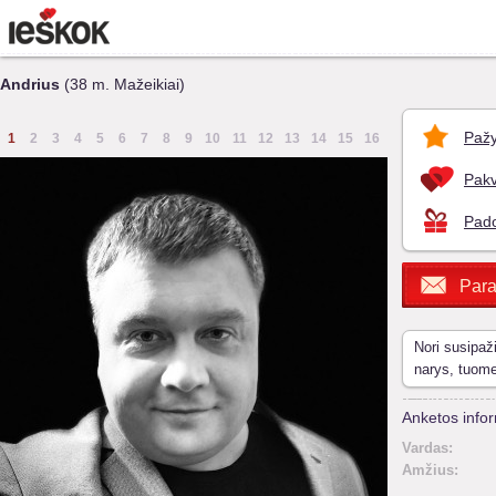
Andrius
(38 m. Mažeikiai)
Pažy
1
2
3
4
5
6
7
8
9
10
11
12
13
14
15
16
Pakv
Pado
Para
Nori susipaž
narys, tuom
Anketos infor
Vardas:
Amžius: