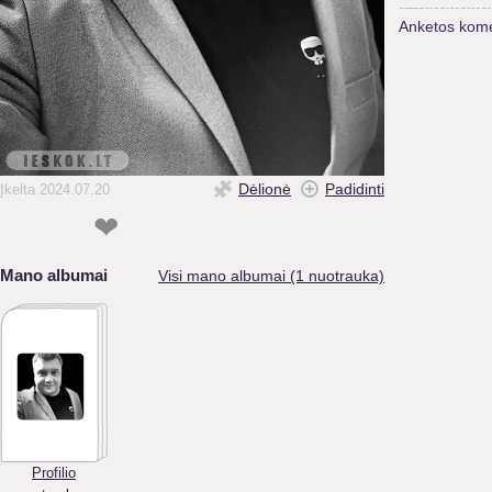
Anketos kome
Dėlionė
Padidinti
Įkelta 2024.07.20
❤
Mano albumai
Visi mano albumai (1 nuotrauka)
Profilio