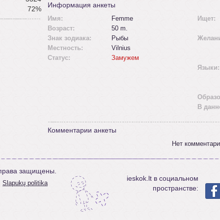
Информация анкеты
72%
Имя:
Femme
Ищет:
Возраст:
50 m.
Знак зодиака:
Рыбы
Желан
Местность:
Vilnius
Статус:
Замужем
Языки:
Образо
В данн
Комментарии анкеты
Нет комментари
е права защищены.
ieskok.lt в социальном
Slapukų politika
пространстве: