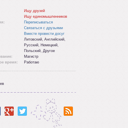
Ищу друзей
Ищу единомышленников
ия:
Переписываться
Связаться с друзьями
Вместе провести досуг
Литовский, Английский,
Русский, Немецкий,
Польский, Другое
вание:
Maгистр
ое время:
Работаю
ев