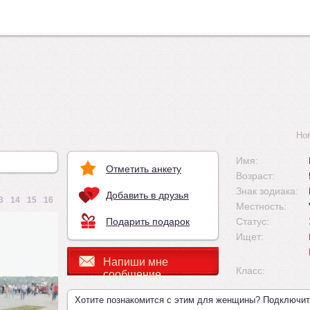
Но
Имя:
Отметить анкету
Возраст:
Знак зодиака:
Добавить в друзья
3
14
15
16
Местность:
Подарить подарок
Статус:
Ищет:
Напиши мне
Класс:
сообщение
Хотите познакомится с этим для женщины? Подключи