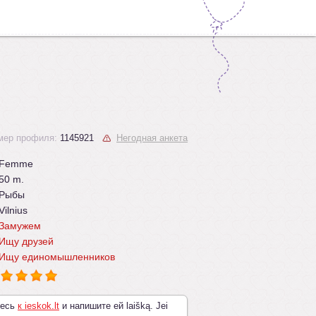
мер профиля:
1145921
Негодная анкета
Femme
50 m.
Рыбы
Vilnius
Замужем
Ищу друзей
Ищу единомышленников
тесь
к ieskok.lt
и напишите ей laišką. Jei