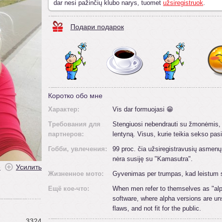
dar nesi pažinčių klubo narys, tuomet
užsiregistruok
.
Подари подарок
Коротко обо мне
Характер:
Vis dar formuojasi 😁
Требования для
Stengiuosi nebendrauti su žmonėmis, k
партнеров:
lentyną. Visus, kurie teikia sekso pas
Гобби, увлечения:
99 proc. čia užsiregistravusių asmenų
nėra susiję su "Kamasutra".
ė
Усилить
Жизненное мото:
Gyvenimas per trumpas, kad leistum s
Ещё кое-что:
When men refer to themselves as "alph
software, where alpha versions are uns
flaws, and not fit for the public.
3324