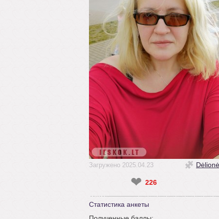
Dėlion
Загружено 2025.04.23
❤
226
Статистика анкеты
Полученные баллы: