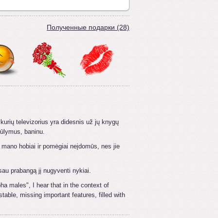
Полученные подарки (28)
urių televizorius yra didesnis už jų knygų
iūlymus, baninu.
 mano hobiai ir pomėgiai neįdomūs, nes jie
au prabangą jį nugyventi nykiai.
a males", I hear that in the context of
table, missing important features, filled with