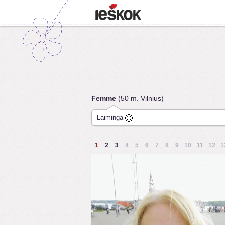
Femme
(50 m. Vilnius)
Laiminga
1
2
3
4
5
6
7
8
9
10
11
12
1