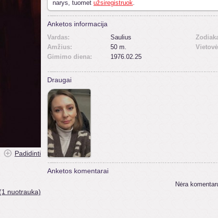
narys, tuomet
užsiregistruok
.
Anketos informacija
Vardas:
Saulius
Zodiak
Amžius:
50 m.
Vietovė
Gimimo diena:
1976.02.25
Draugai
Padidinti
Anketos komentarai
Nėra komentar
(1 nuotrauka)