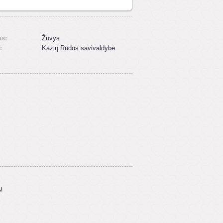
as:
Žuvys
:
Kazlų Rūdos savivaldybė
ų