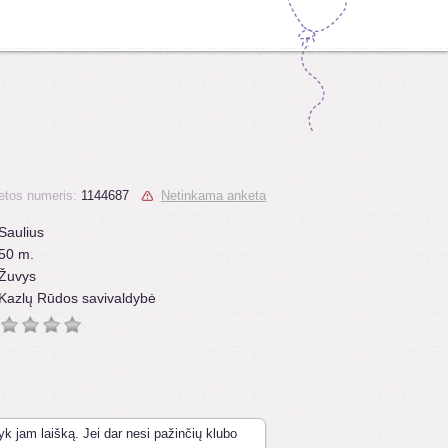
etos numeris:
1144687
Netinkama anketa
Saulius
50 m.
Žuvys
Kazlų Rūdos savivaldybė
yk jam laišką. Jei dar nesi pažinčių klubo