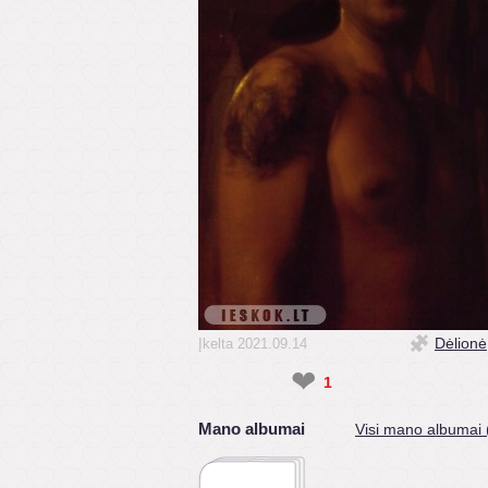
Dėlionė
Įkelta 2021.09.14
❤
1
Mano albumai
Visi mano albumai 