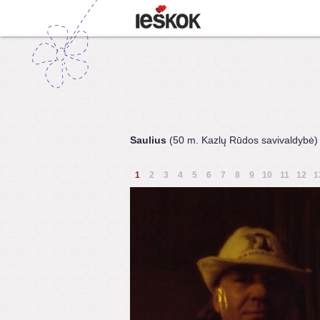
Saulius
(50 m. Kazlų Rūdos savivaldybė)
1
2
3
4
5
6
7
8
9
10
11
12
1