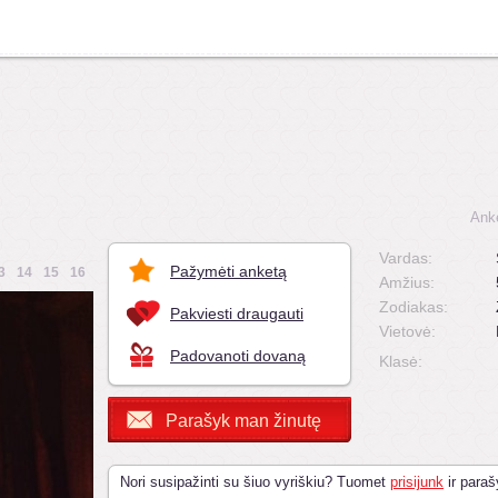
Ank
Vardas:
Pažymėti anketą
3
14
15
16
Amžius:
Zodiakas:
Pakviesti draugauti
Vietovė:
Padovanoti dovaną
Klasė:
Parašyk man žinutę
Nori susipažinti su šiuo vyriškiu? Tuomet
prisijunk
ir paraš