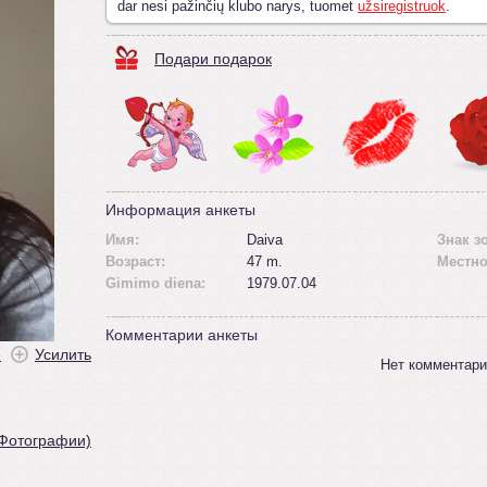
dar nesi pažinčių klubo narys, tuomet
užsiregistruok
.
Подари подарок
Информация анкеты
Имя:
Daiva
Знак з
Возраст:
47 m.
Местно
Gimimo diena:
1979.07.04
Комментарии анкеты
ė
Усилить
Нет комментари
 Фотографии)