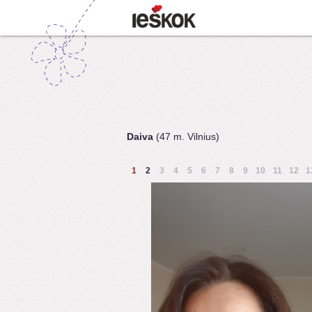
Daiva
(47 m. Vilnius)
1
2
3
4
5
6
7
8
9
10
11
12
1