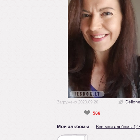
Dėlion
Загружено 2020.09.26
❤
566
Мои альбомы
Все мои альбомы (2