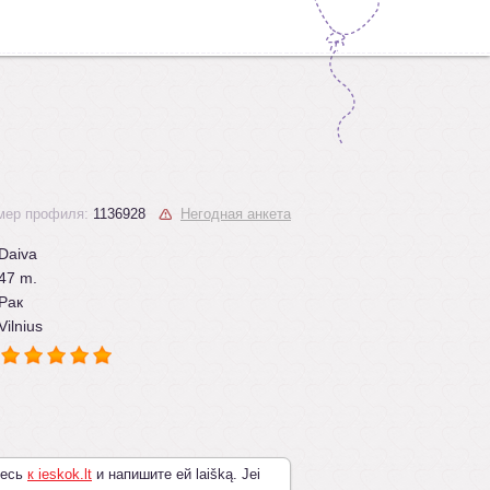
мер профиля:
1136928
Негодная анкета
Daiva
47 m.
Рак
Vilnius
тесь
к ieskok.lt
и напишите ей laišką. Jei