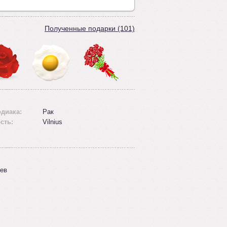
Полученные подарки (101)
одиака:
Рак
сть:
Vilnius
ев