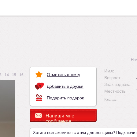
Но
Имя:
Отметить анкету
3
14
15
16
Возраст:
Знак зодиака:
Добавить в друзья
Местность:
Подарить подарок
Класс:
Напиши мне
сообщение
Хотите познакомится с этим для женщины? Подключи