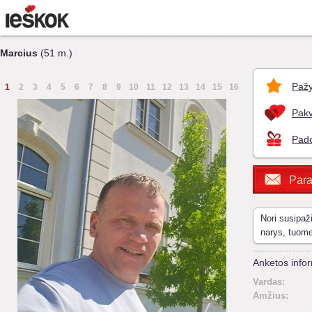
Marcius
(51 m.)
Pažy
1
2
3
4
5
6
7
8
9
10
11
12
13
14
15
16
Pakv
Pado
Para
Nori susipaž
narys, tuom
Anketos infor
Vardas:
Amžius: