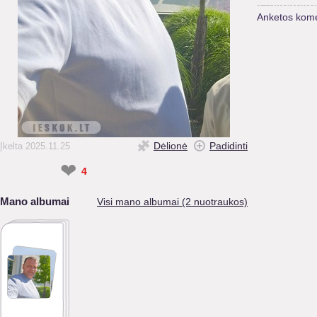
Anketos kome
Dėlionė
Padidinti
Įkelta 2025.11.25
❤
4
Mano albumai
Visi mano albumai (2 nuotraukos)