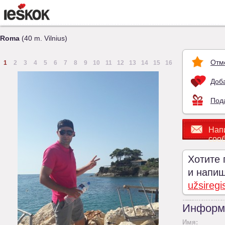
Roma
(40 m. Vilnius)
Отм
1
2
3
4
5
6
7
8
9
10
11
12
13
14
15
16
Доба
Под
Нап
соо
Хотите 
и напиши
užsiregi
Информ
Имя: