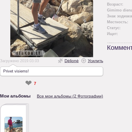
Возраст:
Gimimo diena
Знак зодиака
Местность:
Статус:
Ищет:
Коммент
Dėlionė
Усилить
Загружено 2019.03.03
Privet visiems!
❤
7
Мои альбомы
Все мои альбомы (2 Фотографии)