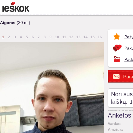
Aigaras
(30 m.)
Pažy
1
2
3
4
5
6
7
8
9
10
11
12
13
14
15
16
Pakv
Pado
Para
Nori sus
laišką. 
Anketos 
Vardas:
Amžius: