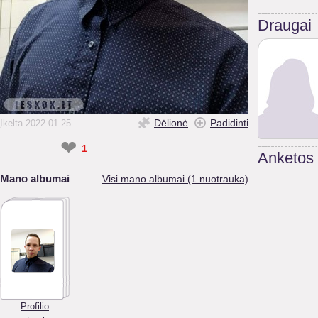
Draugai
Dėlionė
Padidinti
Įkelta 2022.01.25
❤
1
Anketos
Mano albumai
Visi mano albumai (1 nuotrauka)
Profilio