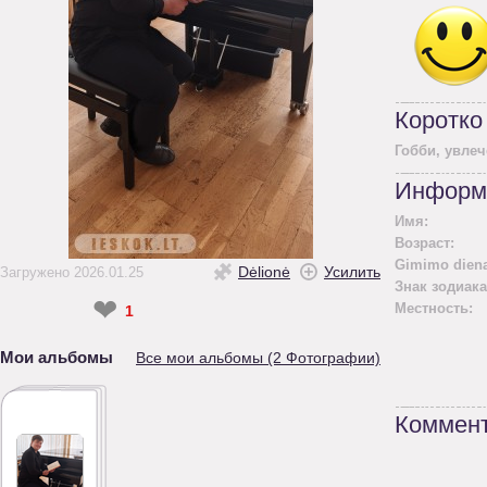
Коротко
Гобби, увлеч
Информ
Имя:
Возраст:
Gimimo diena
Dėlionė
Усилить
Загружено 2026.01.25
Знак зодиака
❤
Местность:
1
Мои альбомы
Все мои альбомы (2 Фотографии)
Коммент