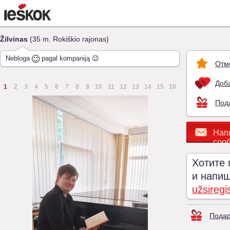
Žilvinas
(35 m. Rokiškio rajonas)
Nebloga
pagal kompaniją 😉
Отм
Доба
1
2
3
4
5
6
7
8
9
10
11
12
13
14
15
16
Под
Нап
соо
Хотите 
и напиши
užsiregi
Подар