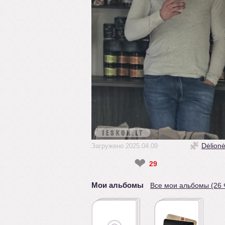
Dėlion
Загружено 2025.04.09
❤
29
Мои альбомы
Все мои альбомы (26