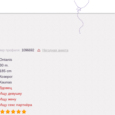
мер профиля:
1096692
Негодная анкета
Ontanis
30 m.
185 cm
Козерог
Kaunas
Вдовец
Ищу девушку
Ищу жену
Ищу секс партнёра