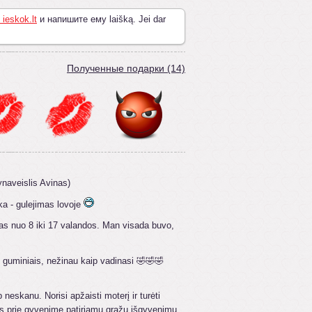
 ieskok.lt
и напишите ему laišką. Jei dar
Полученные подарки (14)
ynaveislis Avinas)
ka - gulejimas lovoje
as nuo 8 iki 17 valandos. Man visada buvo,
 guminiais, nežinau kaip vadinasi 🤣🤣🤣
eskanu. Norisi apžaisti moterį ir turėti
nis prie gyvenime patiriamu gražų išgyvenimų.