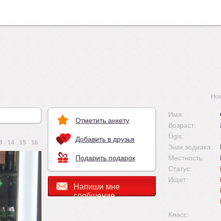
Но
Имя:
Отметить анкету
Возраст:
Ūgis:
Добавить в друзья
3
14
15
16
Знак зодиака:
Подарить подарок
Местность:
Статус:
Ищет:
Напиши мне
сообщение
Класс: