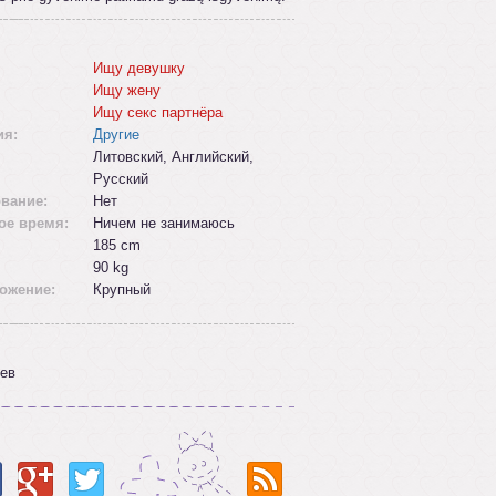
Ищу девушку
Ищу жену
Ищу секс партнёра
ия:
Другие
Литовский, Английский,
Русский
вание:
Нет
ое время:
Ничем не занимаюсь
185 cm
90 kg
ожение:
Крупный
ев