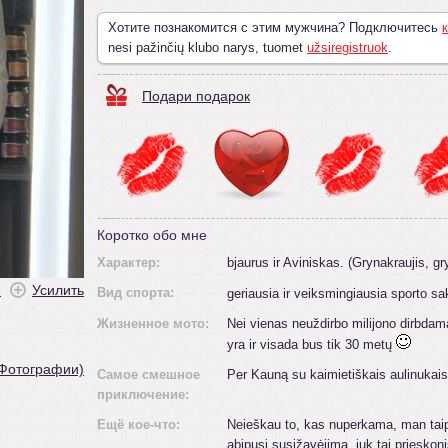
Хотите познакомится с этим мужчина? Подключитесь
к
nesi pažinčių klubo narys, tuomet
užsiregistruok
.
Подари подарок
Коротко обо мне
Характер:
bjaurus ir Aviniskas. (Grynakraujis, gr
ė
Усилить
Вид спорта:
geriausia ir veiksmingiausia sporto sa
Жизненное мото:
Nei vienas neuždirbo milijono dirbdam
yra ir visada bus tik 30 metų
 Фотографии)
Самое смешное
Per Kauną su kaimietiškais aulinukais
приключение:
Ещё кое-что:
Neieškau to, kas nuperkama, man taip n
abipusį susižavėjimą, juk tai priesko