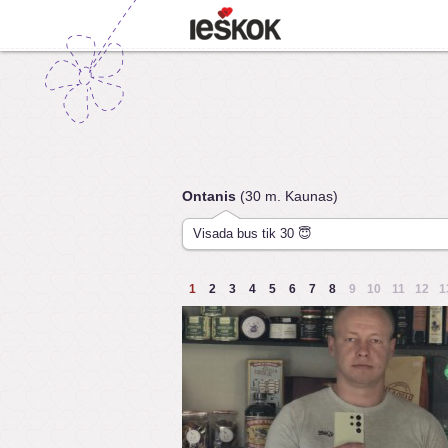
Ontanis
(30 m. Kaunas)
Visada bus tik 30 😇
1
2
3
4
5
6
7
8
9
10
11
12
1