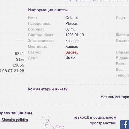
Информация анкеты
Имя:
Ontanis
Ищет:
Псевдоним:
Pleibas
Возраст:
30 m.
Gimimo diena:
1996.01.19
Желан
Знак зодиака:
Козерог
Языки:
Местность:
Kaunas
Статус:
Вдовец
Образо
9341
Дети:
Имею
В данн
91%
Рост:
19055
Вес:
.08.07 21:28
Телосл
Комментарии анкеты
Нет комментари
е права защищены.
ieskok.lt в социальном
Slapukų politika
пространстве: