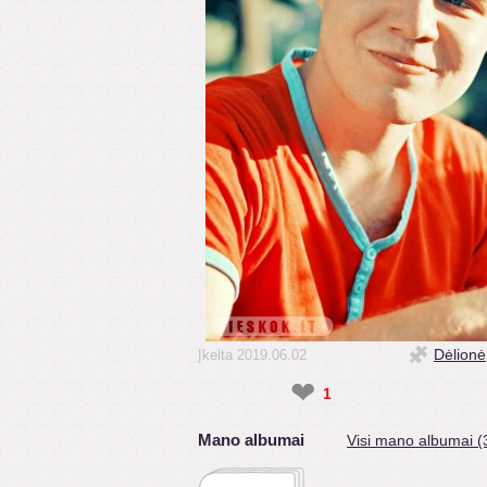
Dėlionė
Įkelta 2019.06.02
❤
1
Mano albumai
Visi mano albumai (