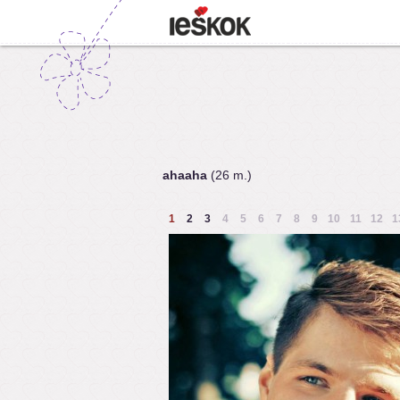
ahaaha
(26 m.)
1
2
3
4
5
6
7
8
9
10
11
12
1