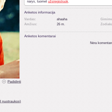
narys, tuomet
užsiregistruok
.
Anketos informacija
Vardas:
ahaaha
Gimimo
Amžius:
26 m.
Zodiak
Anketos komentarai
Nėra komentar
Padidinti
3 nuotraukos)