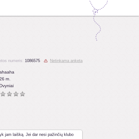
tos numeris:
1086575
Netinkama anketa
ahaaha
26 m.
Dvyniai
yk jam laišką. Jei dar nesi pažinčių klubo