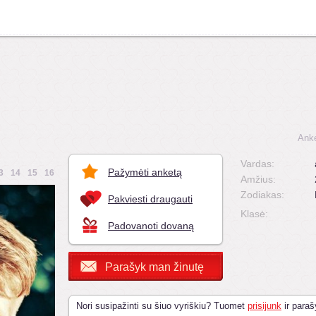
Anke
Vardas:
Pažymėti anketą
3
14
15
16
Amžius:
Zodiakas:
Pakviesti draugauti
Klasė:
Padovanoti dovaną
Parašyk man žinutę
Nori susipažinti su šiuo vyriškiu? Tuomet
prisijunk
ir paraš