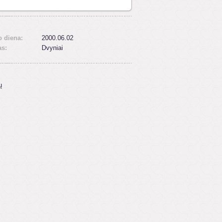
 diena:
2000.06.02
as:
Dvyniai
ų