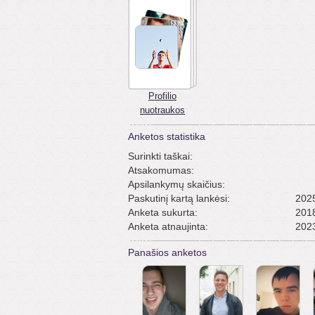
Profilio
nuotraukos
Anketos statistika
Surinkti taškai:
Atsakomumas:
Apsilankymų skaičius:
Paskutinį kartą lankėsi:
2025
Anketa sukurta:
2018
Anketa atnaujinta:
2023
Panašios anketos