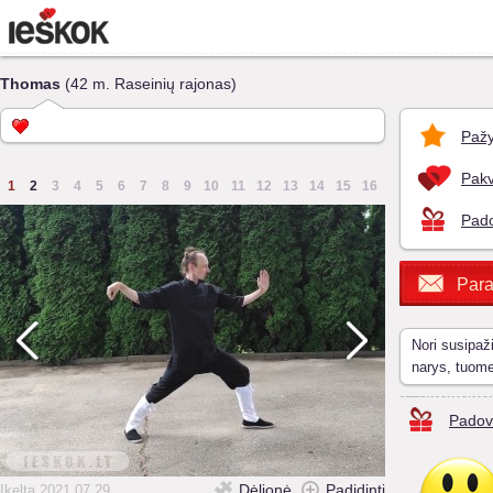
Thomas
(42 m. Raseinių rajonas)
Pažy
Pakv
1
2
3
4
5
6
7
8
9
10
11
12
13
14
15
16
Pado
Para
Nori susipaž
narys, tuom
Padov
Dėlionė
Padidinti
Įkelta 2021.07.29