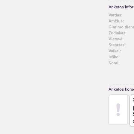
Anketos infor
Vardas:
Amžius:
Gimimo diena
Zodiakas:
Vietovė:
Statusas:
Vaikai:
Ieško:
Norai:
Anketos kome