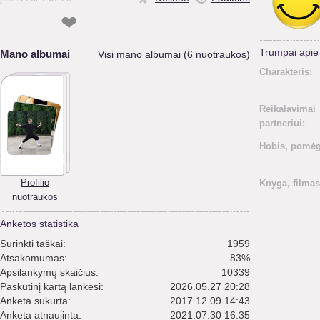
❤
Trumpai api
Mano albumai
Visi mano albumai (6 nuotraukos)
Charakteris:
Reikalavimai
partneriui:
Hobis, pomėg
Profilio
Knyga, filmas
nuotraukos
Anketos statistika
Surinkti taškai:
1959
Atsakomumas:
83%
Apsilankymų skaičius:
10339
Paskutinį kartą lankėsi:
2026.05.27 20:28
Anketa sukurta:
2017.12.09 14:43
Anketa atnaujinta:
2021.07.30 16:35