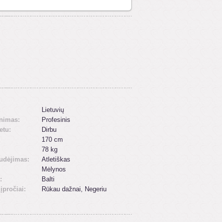
:
Lietuvių
inimas:
Profesinis
etu:
Dirbu
170 cm
78 kg
udėjimas:
Atletiškas
Mėlynos
:
Balti
 įpročiai:
Rūkau dažnai, Negeriu