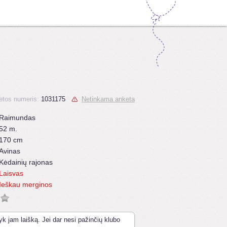
etos numeris:
1031175
Netinkama anketa
Raimundas
52 m.
170 cm
Avinas
Kėdainių rajonas
Laisvas
Ieškau merginos
yk jam laišką. Jei dar nesi pažinčių klubo