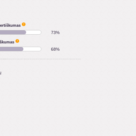
vertiškumas
73%
iškumas
68%
ų