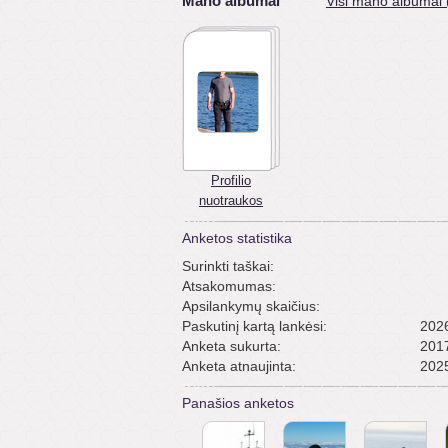
Mano albumai
Visi mano albumai 
Profilio
nuotraukos
Anketos statistika
Surinkti taškai:
Atsakomumas:
Apsilankymų skaičius:
Paskutinį kartą lankėsi:
2026
Anketa sukurta:
2017
Anketa atnaujinta:
2025
Panašios anketos