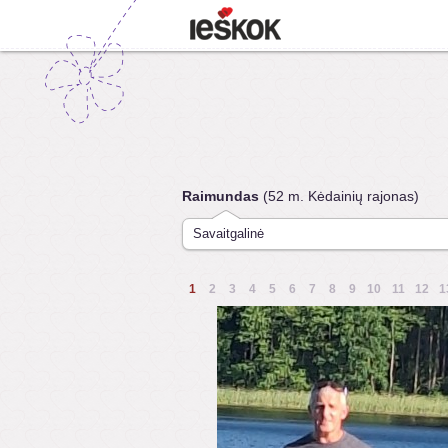
Raimundas
(52 m. Kėdainių rajonas)
Savaitgalinė
1
2
3
4
5
6
7
8
9
10
11
12
1