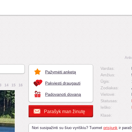
Ank
Vardas:
Pažymėti anketą
Amžius:
Ūgis:
Pakviesti draugauti
3
14
15
16
Zodiakas:
Padovanoti dovaną
Vietovė:
Statusas:
Ieško:
Parašyk man žinutę
Klasė:
Nori susipažinti su šiuo vyriškiu? Tuomet
prisijunk
ir paraš