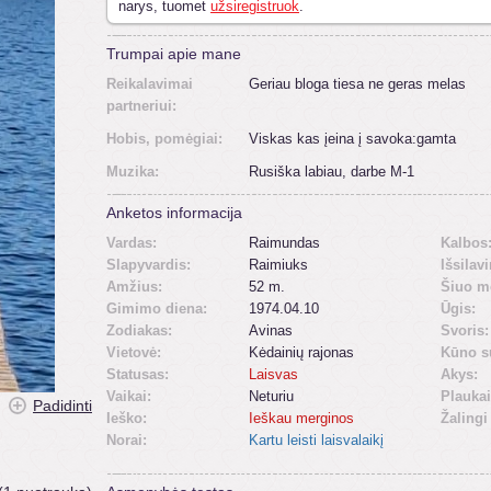
narys, tuomet
užsiregistruok
.
Trumpai apie mane
Reikalavimai
Geriau bloga tiesa ne geras melas
partneriui:
Hobis, pomėgiai:
Viskas kas įeina į savoka:gamta
Muzika:
Rusiška labiau, darbe M-1
Anketos informacija
Vardas:
Raimundas
Kalbos
Slapyvardis:
Raimiuks
Išsilav
Amžius:
52 m.
Šiuo m
Gimimo diena:
1974.04.10
Ūgis:
Zodiakas:
Avinas
Svoris:
Vietovė:
Kėdainių rajonas
Kūno s
Statusas:
Laisvas
Akys:
Vaikai:
Neturiu
Plaukai
Padidinti
Ieško:
Ieškau merginos
Žalingi
Norai:
Kartu leisti laisvalaikį