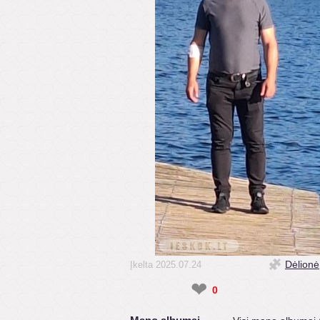
Dėlionė
Įkelta 2025.07.24
❤
0