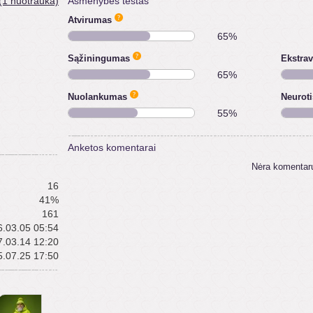
(1 nuotrauka)
Asmenybės testas
Atvirumas
65%
Sąžiningumas
Ekstra
65%
Nuolankumas
Neurot
55%
Anketos komentarai
Nėra komentar
16
41%
161
.03.05 05:54
.03.14 12:20
.07.25 17:50