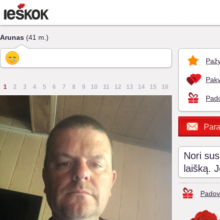
Arunas
(41 m.)
Pažy
Pakv
1
2
3
4
5
6
7
8
9
10
11
12
13
14
15
16
Pado
Para
Nori sus
laišką. 
Padov