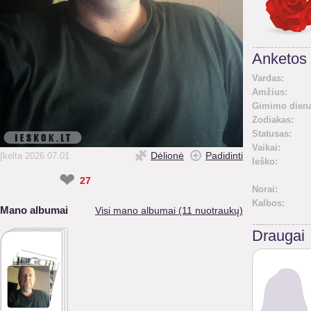
Anketos 
Vardas:
Amžius:
Gimimo diena
Zodiakas:
Statusas:
Vaikai:
Dėlionė
Padidinti
Įkelta 2026.07.01
Ieško:
❤
27
Norai:
Kalbos:
Mano albumai
Visi mano albumai (11 nuotraukų)
Draugai