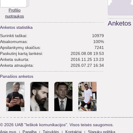
Profilio
nuotraukos
Anketos
Anketos statistika
Surinkti taškai:
10979
Atsakomumas:
100%
Apsilankymų skaičius:
7241
Paskutinį kartą lankėsi:
2026.08.08 19:53
Anketa sukurta:
2016.11.25 13:23
Anketa atnaujinta:
2026.07.27 16:34
Panašios anketos
© 2026 UAB "Ieškok komunikacijos". Visos teisės saugomos.
Apie mus
Pagalba
Taisyklės
Kontaktai
Slapukų politika
|
|
|
|