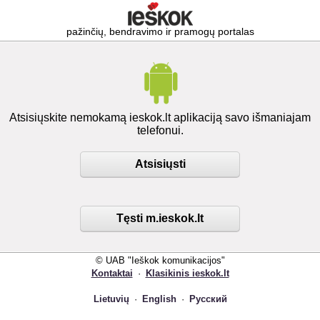
pažinčių, bendravimo ir pramogų portalas
Atsisiųskite nemokamą ieskok.lt aplikaciją savo išmaniajam
telefonui.
Atsisiųsti
Tęsti m.ieskok.lt
© UAB "Ieškok komunikacijos"
Kontaktai
·
Klasikinis ieskok.lt
Lietuvių
·
English
·
Русский