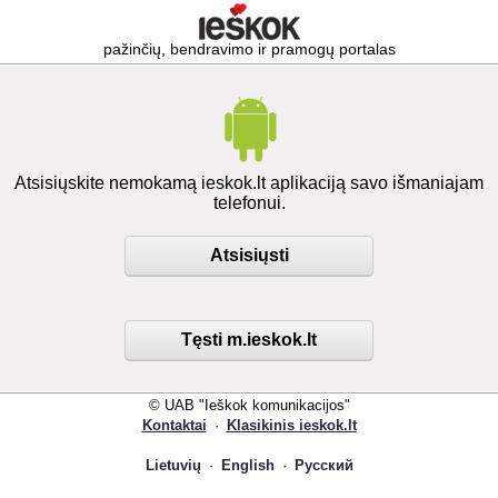
pažinčių, bendravimo ir pramogų portalas
Atsisiųskite nemokamą ieskok.lt aplikaciją savo išmaniajam
telefonui.
Atsisiųsti
Tęsti m.ieskok.lt
© UAB "Ieškok komunikacijos"
Kontaktai
·
Klasikinis ieskok.lt
Lietuvių
·
English
·
Русский