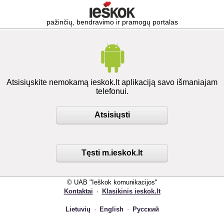
pažinčių, bendravimo ir pramogų portalas
Atsisiųskite nemokamą ieskok.lt aplikaciją savo išmaniajam
telefonui.
Atsisiųsti
Tęsti m.ieskok.lt
© UAB "Ieškok komunikacijos"
Kontaktai
·
Klasikinis ieskok.lt
Lietuvių
·
English
·
Русский