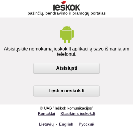
pažinčių, bendravimo ir pramogų portalas
Atsisiųskite nemokamą ieskok.lt aplikaciją savo išmaniajam
telefonui.
Atsisiųsti
Tęsti m.ieskok.lt
© UAB "Ieškok komunikacijos"
Kontaktai
·
Klasikinis ieskok.lt
Lietuvių
·
English
·
Русский