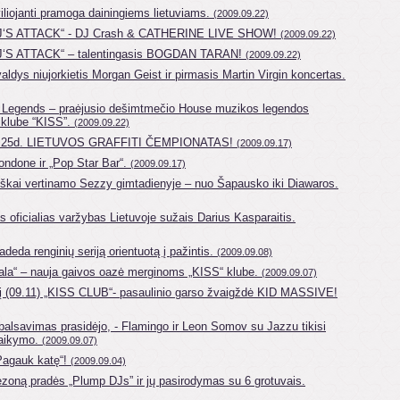
iliojanti pramoga dainingiems lietuviams.
(2009.09.22)
J‘S ATTACK“ - DJ Crash & CATHERINE LIVE SHOW!
(2009.09.22)
J‘S ATTACK“ – talentingasis BOGDAN TARAN!
(2009.09.22)
valdys niujorkietis Morgan Geist ir pirmasis Martin Virgin koncertas.
 Legends – praėjusio dešimtmečio House muzikos legendos
 klube “KISS”.
(2009.09.22)
25d. LIETUVOS GRAFFITI ČEMPIONATAS!
(2009.09.17)
ondone ir „Pop Star Bar“.
(2009.09.17)
iškai vertinamo Sezzy gimtadienyje – nuo Šapausko iki Diawaros.
 oficialias varžybas Lietuvoje sužais Darius Kasparaitis.
radeda renginių seriją orientuotą į pažintis.
(2009.09.08)
sala“ – nauja gaivos oazė merginoms „KISS“ klube.
(2009.09.07)
į (09.11) „KISS CLUB“- pasaulinio garso žvaigždė KID MASSIVE!
lsavimas prasidėjo, - Flamingo ir Leon Somov su Jazzu tikisi
laikymo.
(2009.09.07)
Pagauk katę“!
(2009.09.04)
ezoną pradės „Plump DJs” ir jų pasirodymas su 6 grotuvais.