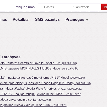
Prisijungimas:
Pr
Prisiminti mane šiame kompiuteryje
mas
Pokalbiai
SMS pažintys
Pramogos
Prisijungimas su kitais socialiniais tinklais:
VK
Registruokis
ių archyvas
io Pristato: Secrets of Love jau spalio 10d.
(2009.09.30)
IS tapusios MOKINUKĖS HELIOS klube jau spalio 9d.
sala“ – nauja gaivos oazė merginoms „KISS“ klube!
(2009.09.30)
ekoje gros didžėjus, apšildęs Snoop Dogg ir P. Daddy.
(2009.09.30)
ra į klubą „Pacha“ atveža Pietų Amerikos bryzą.
(2009.09.29)
STARS“ - naujas renginių ciklas klube "KISS".
(2009.09.28)
adeda gyvą renginių seriją.
(2009.09.28)
is graikas Nicola Gala @ “Kiss Club”.
(2009.09.23)