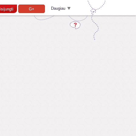
Daugiau
isijungti
G+
Pamiršai slaptažodį?