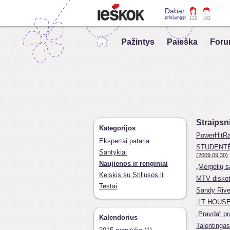
Dabar
prisijungę:
132
162
Pažintys
Paieška
Foru
Straipsn
Kategorijos
PowerHitRad
Ekspertai pataria
STUDENTĖM
Santykiai
(2009.09.30)
Naujienos ir renginiai
„Mergelių 
Keiskis su Stiliusos.lt
MTV diskot
Testai
Sandy Rive
„LT HOUSE 
„Pravda“ pr
Kalendorius
Talentingas