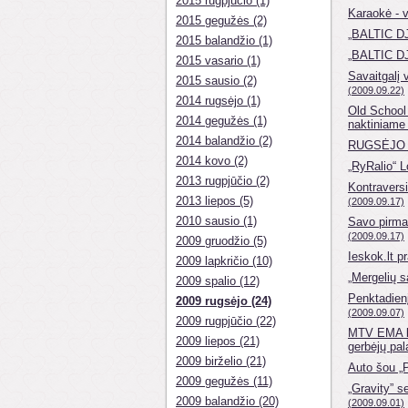
2015 rugpjūčio (1)
Karaokė - v
2015 gegužės (2)
„BALTIC D
2015 balandžio (1)
„BALTIC D
2015 vasario (1)
Savaitgalį 
2015 sausio (2)
(2009.09.22)
2014 rugsėjo (1)
Old School
2014 gegužės (1)
naktiniame
2014 balandžio (2)
RUGSĖJO 
2014 kovo (2)
„RyRalio“ L
2013 rugpjūčio (2)
Kontravers
2013 liepos (5)
(2009.09.17)
2010 sausio (1)
Savo pirmas
(2009.09.17)
2009 gruodžio (5)
Ieskok.lt p
2009 lapkričio (10)
„Mergelių 
2009 spalio (12)
Penktadien
2009 rugsėjo (24)
(2009.09.07)
2009 rugpjūčio (22)
MTV EMA ba
2009 liepos (21)
gerbėjų pa
2009 birželio (21)
Auto šou „
2009 gegužės (11)
„Gravity” s
2009 balandžio (20)
(2009.09.01)