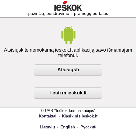
pažinčių, bendravimo ir pramogų portalas
Atsisiųskite nemokamą ieskok.lt aplikaciją savo išmaniajam
telefonui.
Atsisiųsti
Tęsti m.ieskok.lt
© UAB "Ieškok komunikacijos"
Kontaktai
·
Klasikinis ieskok.lt
Lietuvių
·
English
·
Русский