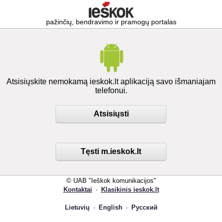
pažinčių, bendravimo ir pramogų portalas
Atsisiųskite nemokamą ieskok.lt aplikaciją savo išmaniajam
telefonui.
Atsisiųsti
Tęsti m.ieskok.lt
© UAB "Ieškok komunikacijos"
Kontaktai
·
Klasikinis ieskok.lt
Lietuvių
·
English
·
Русский