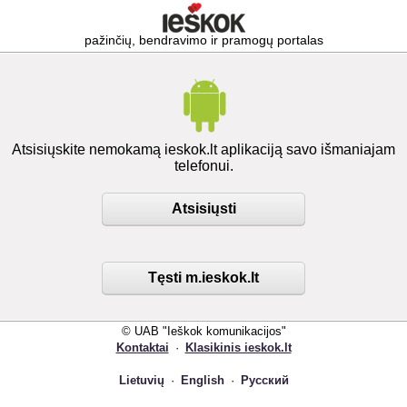
pažinčių, bendravimo ir pramogų portalas
Atsisiųskite nemokamą ieskok.lt aplikaciją savo išmaniajam
telefonui.
Atsisiųsti
Tęsti m.ieskok.lt
© UAB "Ieškok komunikacijos"
Kontaktai
·
Klasikinis ieskok.lt
Lietuvių
·
English
·
Русский