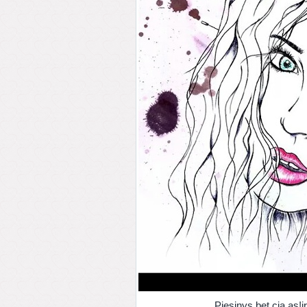
Piesinys,bet cia as!