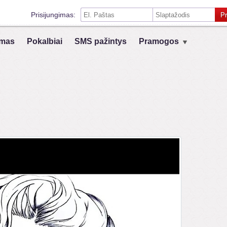
Prisijungimas:
Pr
Prisiminti mane šiame kompiuteryje
mas
Pokalbiai
SMS pažintys
Pramogos
Prisijungimas su kitais socialiniais tinklais:
VK
Registruokis