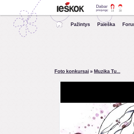
Dabar
prisijungę:
14
38
Pažintys
Paieška
Foru
Foto konkursai
»
Muzika Tu...