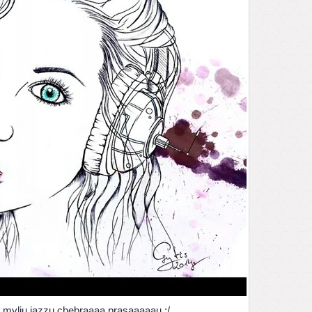
ir myliu jazzu.chebraaaa.prasaaaaau :/