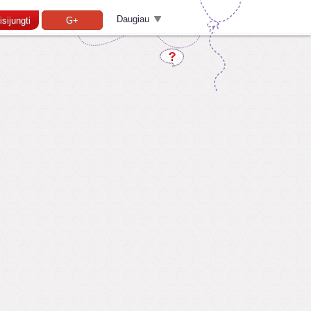
Daugiau
isijungti
G+
Pamiršai slaptažodį?