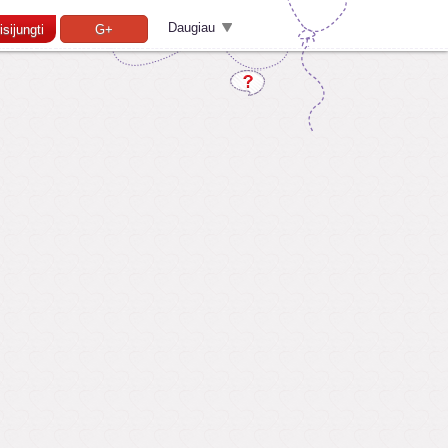
Daugiau
isijungti
G+
Pamiršai slaptažodį?