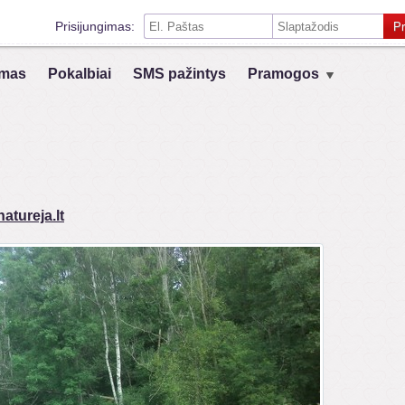
Prisijungimas:
Pr
Prisiminti mane šiame kompiuteryje
mas
Pokalbiai
SMS pažintys
Pramogos
Prisijungimas su kitais socialiniais tinklais:
VK
Registruokis
atureja.lt