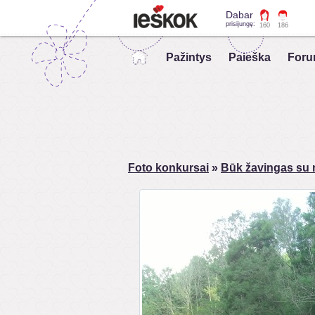
Dabar
prisijungę:
160
186
Pažintys
Paieška
Foru
Foto konkursai
»
Būk žavingas su n