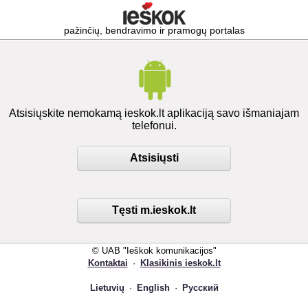
pažinčių, bendravimo ir pramogų portalas
Atsisiųskite nemokamą ieskok.lt aplikaciją savo išmaniajam
telefonui.
Atsisiųsti
Tęsti m.ieskok.lt
© UAB "Ieškok komunikacijos"
Kontaktai
·
Klasikinis ieskok.lt
Lietuvių
·
English
·
Русский