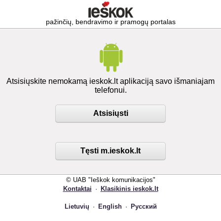
pažinčių, bendravimo ir pramogų portalas
Atsisiųskite nemokamą ieskok.lt aplikaciją savo išmaniajam
telefonui.
Atsisiųsti
Tęsti m.ieskok.lt
© UAB "Ieškok komunikacijos"
Kontaktai
·
Klasikinis ieskok.lt
Lietuvių
·
English
·
Русский