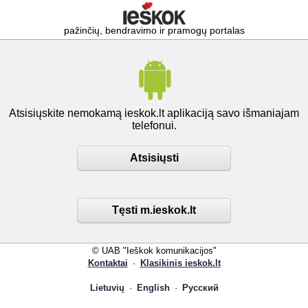
pažinčių, bendravimo ir pramogų portalas
Atsisiųskite nemokamą ieskok.lt aplikaciją savo išmaniajam
telefonui.
Atsisiųsti
Tęsti m.ieskok.lt
© UAB "Ieškok komunikacijos"
Kontaktai
·
Klasikinis ieskok.lt
Lietuvių
·
English
·
Русский