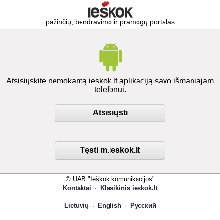
pažinčių, bendravimo ir pramogų portalas
Atsisiųskite nemokamą ieskok.lt aplikaciją savo išmaniajam
telefonui.
Atsisiųsti
Tęsti m.ieskok.lt
© UAB "Ieškok komunikacijos"
Kontaktai
·
Klasikinis ieskok.lt
Lietuvių
·
English
·
Русский