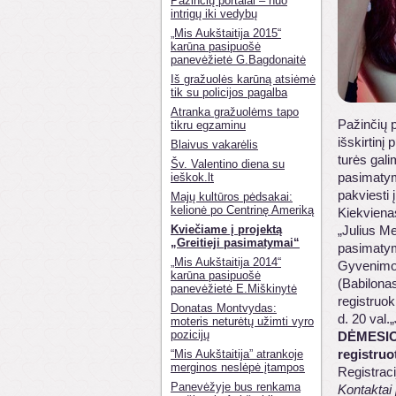
Pažinčių portalai – nuo
intrigų iki vedybų
„Mis Aukštaitija 2015“
karūna pasipuošė
panevėžietė G.Bagdonaitė
Iš gražuolės karūną atsiėmė
tik su policijos pagalba
Atranka gražuolėms tapo
Pažinčių 
tikru egzaminu
išskirtinį
Blaivus vakarėlis
turės gal
Šv. Valentino diena su
pasimatym
ieškok.lt
pakviesti
Majų kultūros pėdsakai:
kelionė po Centrinę Ameriką
Kiekviena
Kviečiame į projektą
„Julius Me
„Greitieji pasimatymai“
pasimatym
„Mis Aukštaitija 2014“
Gyvenimo 
karūna pasipuošė
(Babilonas
panevėžietė E.Miškinytė
registruok
Donatas Montvydas:
d. 20 val.
moteris neturėtų užimti vyro
pozicijų
DĖMESI
registruo
“Mis Aukštaitija” atrankoje
merginos neslėpė įtampos
Registraci
Panevėžyje bus renkama
Kontaktai 