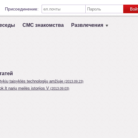
Присоединение:
Вой
Запомнить меня на этом компьютере
еседы
СМС знакомства
Развлечения
Связь с другими социальными сетями:
VK
Registruokis
татей
ykių taisyklės technologijų amžiuje
(2013.09.23)
ok.lt narių meilės istorijos V
(2013.09.03)