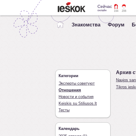
Сейчас
онлайн
194
206
Знакомства
Форум
Б
Архив с
Категории
Naujos sant
Эксперты советуют
Tikros iesk
Отношения
Новости и события
Keiskis su Stiliusos.lt
Тесты
Календарь