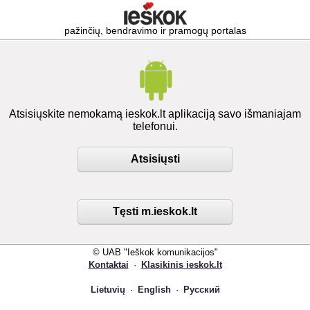
pažinčių, bendravimo ir pramogų portalas
Atsisiųskite nemokamą ieskok.lt aplikaciją savo išmaniajam
telefonui.
Atsisiųsti
Tęsti m.ieskok.lt
© UAB "Ieškok komunikacijos"
Kontaktai
·
Klasikinis ieskok.lt
Lietuvių
·
English
·
Русский