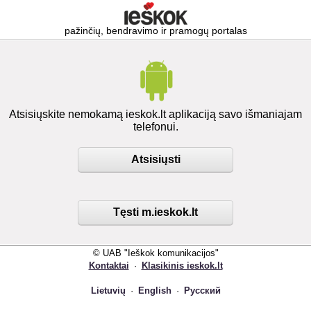
pažinčių, bendravimo ir pramogų portalas
Atsisiųskite nemokamą ieskok.lt aplikaciją savo išmaniajam
telefonui.
Atsisiųsti
Tęsti m.ieskok.lt
© UAB "Ieškok komunikacijos"
Kontaktai
·
Klasikinis ieskok.lt
Lietuvių
·
English
·
Русский