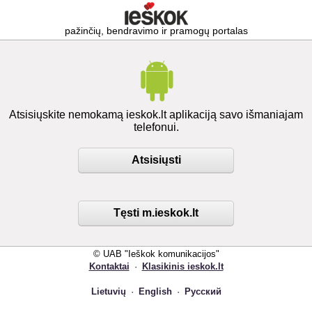
pažinčių, bendravimo ir pramogų portalas
Atsisiųskite nemokamą ieskok.lt aplikaciją savo išmaniajam
telefonui.
Atsisiųsti
Tęsti m.ieskok.lt
© UAB "Ieškok komunikacijos"
Kontaktai
·
Klasikinis ieskok.lt
Lietuvių
·
English
·
Русский