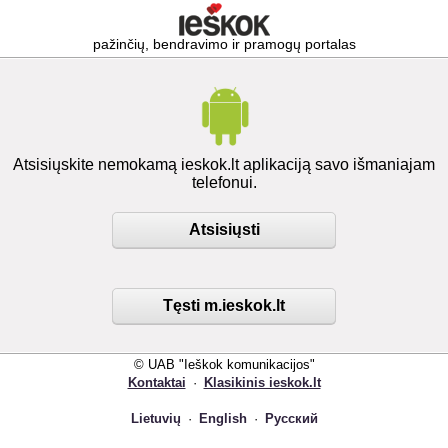
pažinčių, bendravimo ir pramogų portalas
Atsisiųskite nemokamą ieskok.lt aplikaciją savo išmaniajam
telefonui.
Atsisiųsti
Tęsti m.ieskok.lt
© UAB "Ieškok komunikacijos"
Kontaktai
·
Klasikinis ieskok.lt
Lietuvių
·
English
·
Русский