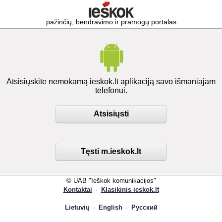
pažinčių, bendravimo ir pramogų portalas
Atsisiųskite nemokamą ieskok.lt aplikaciją savo išmaniajam
telefonui.
Atsisiųsti
Tęsti m.ieskok.lt
© UAB "Ieškok komunikacijos"
Kontaktai
·
Klasikinis ieskok.lt
Lietuvių
·
English
·
Русский