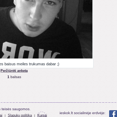
es baisus meiles trukumas dabar ;)
Peržiūrėti anketa
1
balsas
s teisės saugomos.
ieskok.lt socialinėje erdvėje:
ai
Slapukų politika
Kursai
|
|