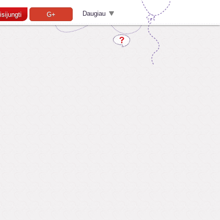
Daugiau
isijungti
G+
Pamiršai slaptažodį?