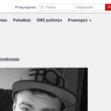
Prisijungimas:
Pr
Prisiminti mane šiame kompiuteryje
mas
Pokalbiai
SMS pažintys
Pramogos
Prisijungimas su kitais socialiniais tinklais:
VK
Registruokis
 konkursas