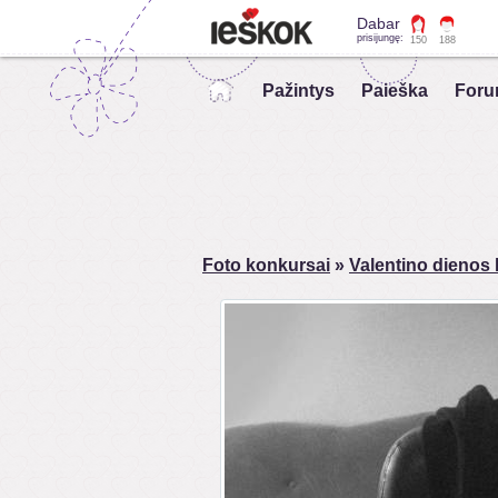
Dabar
prisijungę:
150
188
Pažintys
Paieška
Foru
Foto konkursai
»
Valentino dienos