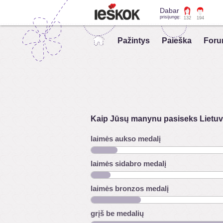
Dabar
prisijungę:
132
194
Pažintys
Paieška
Foru
Kaip Jūsų manynu pasiseks Lietuvo
laimės aukso medalį
laimės sidabro medalį
laimės bronzos medalį
grįš be medalių