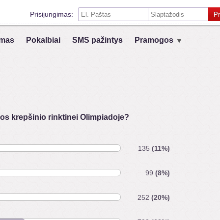
Prisijungimas:
Pr
Prisiminti mane šiame kompiuteryje
mas
Pokalbiai
SMS pažintys
Pramogos
Prisijungimas su kitais socialiniais tinklais:
VK
Registruokis
s krepšinio rinktinei Olimpiadoje?
135
(11%)
99
(8%)
252
(20%)