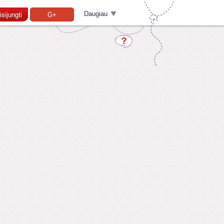
Daugiau
isijungti
G+
Pamiršai slaptažodį?