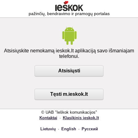
pažinčių, bendravimo ir pramogų portalas
Atsisiųskite nemokamą ieskok.lt aplikaciją savo išmaniajam
telefonui.
Atsisiųsti
Tęsti m.ieskok.lt
© UAB "Ieškok komunikacijos"
Kontaktai
·
Klasikinis ieskok.lt
Lietuvių
·
English
·
Русский